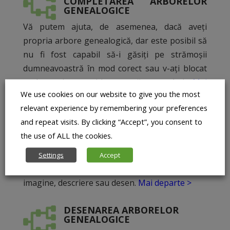
COMPLETAREA ARBORELOR
GENEALOGICE
Vă putem ajuta, de asemenea, dacă aveți
propria arbore genealogică, dar este posibil să
nu fi fost capabil să-i găsiți pe strămoșii
dumneavoastră în mod corect sau v-ați blocat
undeva și nu știți cum să procedați.
Mai
We use cookies on our website to give you the most
departe >
relevant experience by remembering your preferences
and repeat visits. By clicking “Accept”, you consent to
the use of ALL the cookies.
STEMA PICTATA
Desenarea sau pictarea unei steme
Settings
Accept
nobile a familiei voastre după
imagine, descriere sau desen.
Mai departe >
DESENAREA ARBORELOR
GENEALOGICE